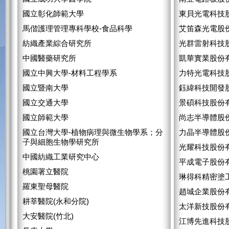
國立彰化師範大學
東貝光電科技
馬偕護理管理專科學校-食品科學
艾笛森光電股
紡織產業綜合研究所
光群雷射科技
中國醫藥研究所
凱華實業股份
國立中興大學-材料工程學系
力特光電科技
國立暨南大學
鈺緯科技開發
國立交通大學
景碩科技股份
國立師範大學
尚志半導體股
國立台灣大學-植物病理與微生物學系；分
力晶半導體股
子與細胞生物學研究所
光耀科技股份
中國紡織工業研究中心
平成電子股份
桃園署立醫院
琳得科精密塗
羅東聖母醫院
趙城企業股份
耕莘醫院(永和分院)
太洋新技股份
大安醫院(竹北)
江博先進科技