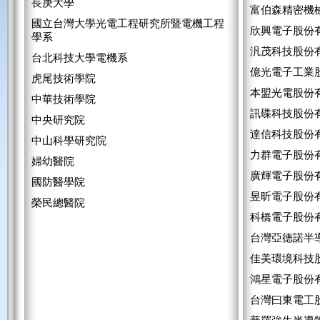
長庚大學
富伯森精密機
國立台灣大學光電工程研究所暨電機工程
欣興電子股份
學系
汎茂科技股份
台北科技大學電機系
億光電子工業
虎尾技術學院
本盟光電股份
中華技術學院
訊碟科技股份
中央研究院
達信科技股份
中山科學研究院
力群電子股份
婦幼醫院
廣輝電子股份
國防醫學院
昱昕電子股份
榮民總醫院
科橋電子股份
台灣亞德諾半
佳美環境科技
鴻星電子股份
台灣曰東電工